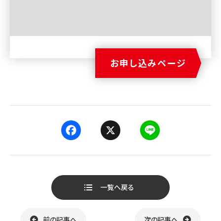
お申し込みページ
F
X
L
a
i
一覧へ戻る
c
n
e
e
前の記事へ
次の記事へ