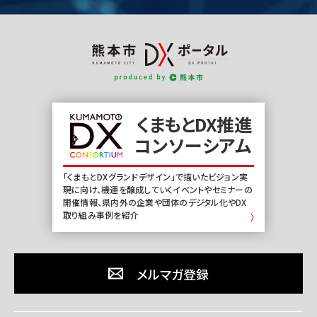
熊
本
市
DX
くまもとDX推進
ポ
コンソーシアム
ー
タ
「くまもとDXグランドデザイン」で描いたビジョン実
ル
現に向け、機運を醸成していくイベントやセミナーの
開催情報、県内外の企業や団体のデジタル化やDX
取り組み事例を紹介
メルマガ登録